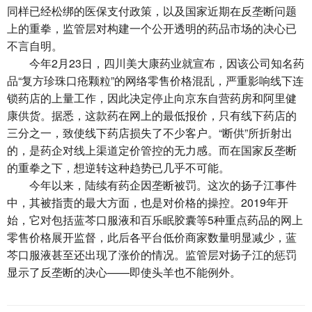
同样已经松绑的医保支付政策，以及国家近期在反垄断问题
上的重拳，监管层对构建一个公开透明的药品市场的决心已
不言自明。
今年2月23日，四川美大康药业就宣布，因该公司知名药
品“复方珍珠口疮颗粒”的网络零售价格混乱，严重影响线下连
锁药店的上量工作，因此决定停止向京东自营药房和阿里健
康供货。据悉，这款药在网上的最低报价，只有线下药店的
三分之一，致使线下药店损失了不少客户。“断供”所折射出
的，是药企对线上渠道定价管控的无力感。而在国家反垄断
的重拳之下，想逆转这种趋势已几乎不可能。
今年以来，陆续有药企因垄断被罚。这次的扬子江事件
中，其被指责的最大方面，也是对价格的操控。2019年开
始，它对包括蓝芩口服液和百乐眠胶囊等5种重点药品的网上
零售价格展开监督，此后各平台低价商家数量明显减少，蓝
芩口服液甚至还出现了涨价的情况。监管层对扬子江的惩罚
显示了反垄断的决心——即使头羊也不能例外。