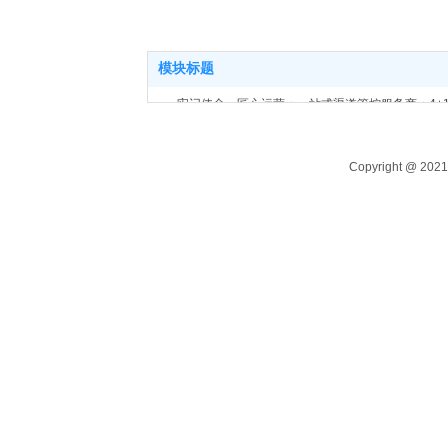
地
院北区电子商务楼
科学大道
2901室
模块标题
牢记使命，匠心运营；一站式渠道管控服务商；4+
Copyright @ 2